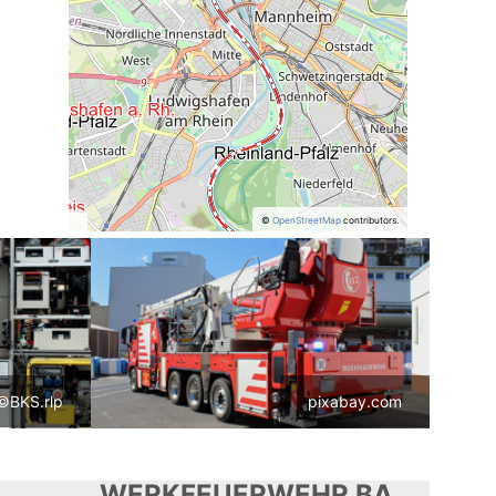
©
OpenStreetMap
contributors.
©BKS.rlp
pixabay.com
WERKFEUERWEHR BASF LUDWIGSHAFEN