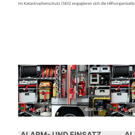
Im Katastrophenschutz (SEG) engagieren sich die Hilfsorganisa
©BKS.rlp
ALARM- UND EINSATZPLANUNG
A