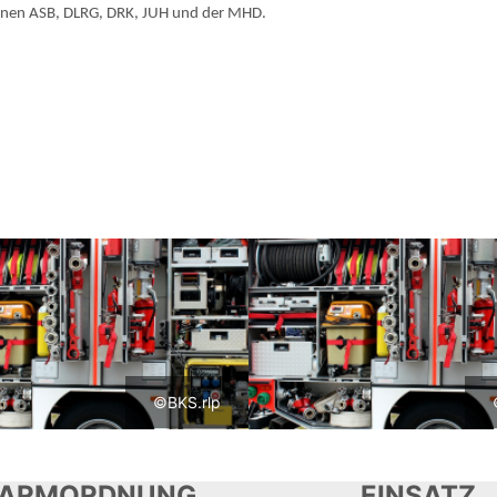
tionen ASB, DLRG, DRK, JUH und der MHD.
©BKS.rlp
LARMORDNUNG
EINSATZ