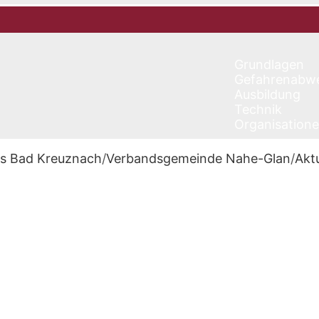
Grundlagen
Gefahrenabw
Ausbildung
Technik
Organisation
is Bad Kreuznach
/
Verbandsgemeinde Nahe-Glan
/
Akt