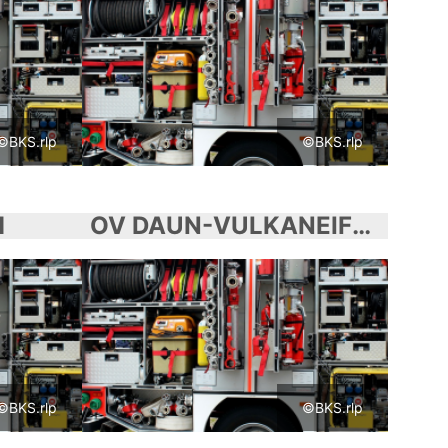
©BKS.rlp
©BKS.rlp
M
OV DAUN-VULKANEIFEL
©BKS.rlp
©BKS.rlp