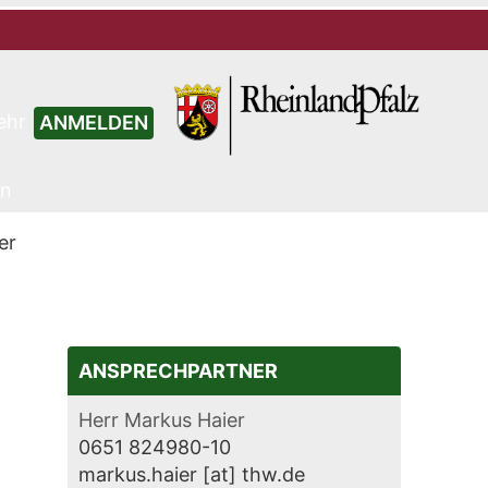
ehr
ANMELDEN
en
er
ANSPRECHPARTNER
Herr Markus Haier
0651 824980-10
markus.haier [at] thw.de