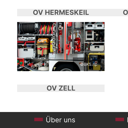
OV HERMESKEIL
O
©BKS.rlp
OV ZELL
Über uns