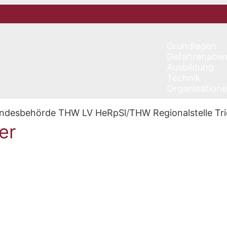
Grundlagen
Gefahrenabw
Ausbildung
Technik
Organisation
ndesbehörde THW LV HeRpSl
/
THW Regionalstelle Tri
er