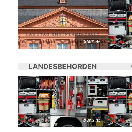
©BKS.rlp
LANDESBEHÖRDEN
©BKS.rlp