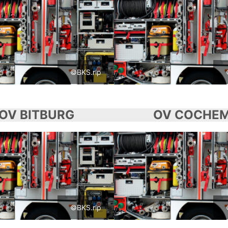
©BKS.rlp
OV BITBURG
OV COCHE
©BKS.rlp