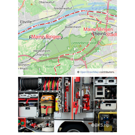
©
OpenStreetMap
contributors.
©BKS.rlp