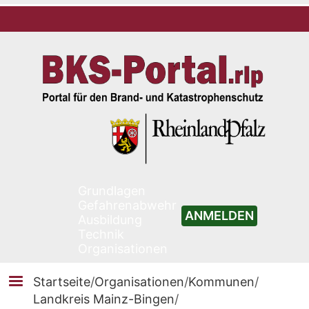
Grundlagen
Gefahrenabwehr
ANMELDEN
Ausbildung
Technik
Organisationen
Startseite
/
Organisationen
/
Kommunen
/
Landkreis Mainz-Bingen
/