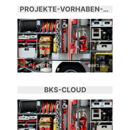
PROJEKTE-VORHABEN-ZUKUNFT
©BKS.rlp
BKS-CLOUD