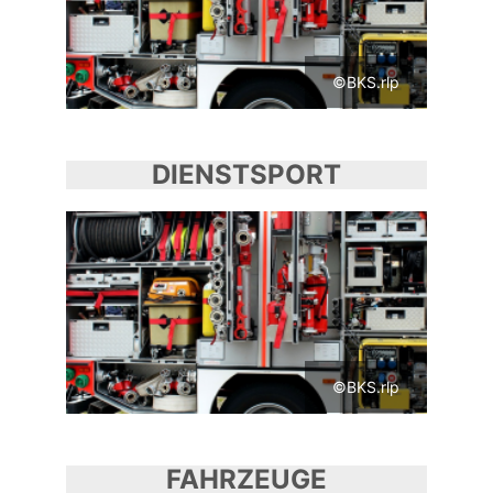
©BKS.rlp
DIENSTSPORT
©BKS.rlp
FAHRZEUGE