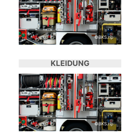
©BKS.rlp
KLEIDUNG
©BKS.rlp