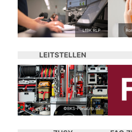
LfBK RLP
LEITSTELLEN
©BKS-Portal.rlp.de