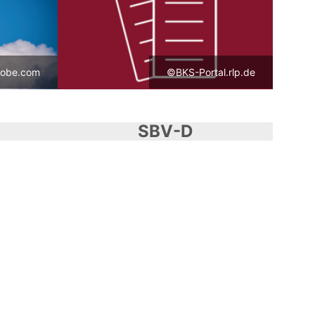
dobe.com
©BKS-Portal.rlp.de
SBV-D