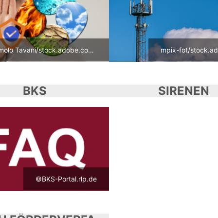
Romolo Tavani/stock.adobe.com - designed by Freepik/freepik.com
mpix-fot/stock.a
BKS
SIRENEN
©BKS-Portal.rlp.de