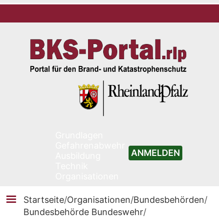
Grundlagen
Gefahrenabwehr
ANMELDEN
Ausbildung
Technik
Organisationen
Startseite
/
Organisationen
/
Bundesbehörden
/
Bundesbehörde Bundeswehr
/