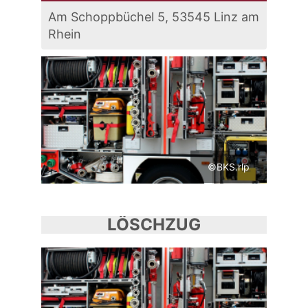
Am Schoppbüchel 5, 53545 Linz am
Rhein
©BKS.rlp
LÖSCHZUG