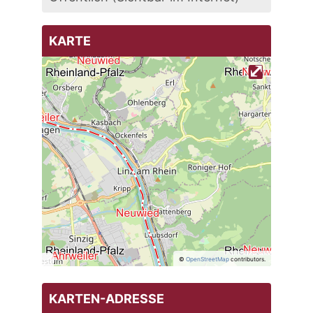
KARTE
⤢
©
OpenStreetMap
contributors.
KARTEN-ADRESSE