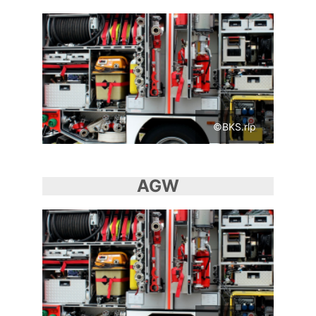
©BKS.rlp
AGW