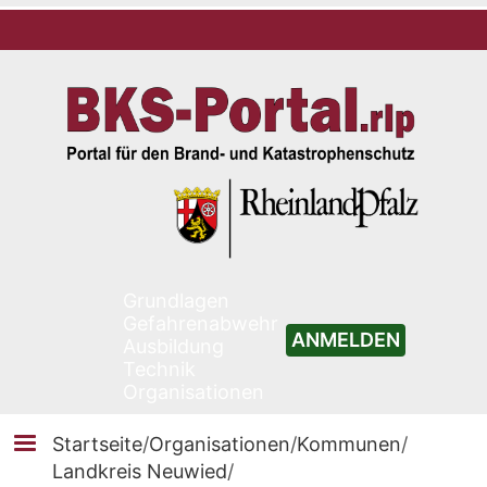
Grundlagen
Gefahrenabwehr
ANMELDEN
Ausbildung
Technik
Organisationen
Startseite
/
Organisationen
/
Kommunen
/
Landkreis Neuwied
/