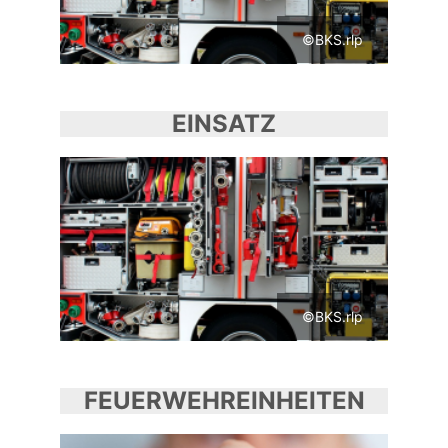
©BKS.rlp
EINSATZ
©BKS.rlp
FEUERWEHREINHEITEN