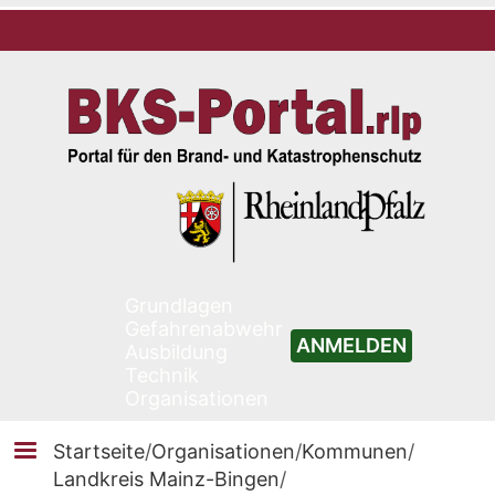
Grundlagen
Gefahrenabwehr
ANMELDEN
Ausbildung
Technik
Organisationen
Startseite
/
Organisationen
/
Kommunen
/
Landkreis Mainz-Bingen
/