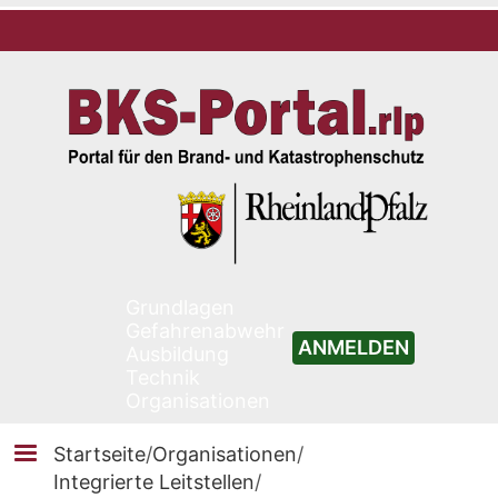
Grundlagen
Gefahrenabwehr
ANMELDEN
Ausbildung
Technik
Organisationen
Startseite
/
Organisationen
/
Integrierte Leitstellen
/