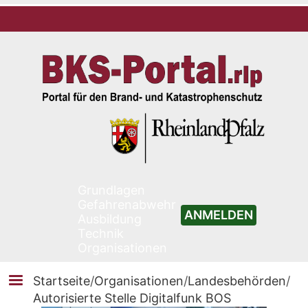
Grundlagen
Gefahrenabwehr
ANMELDEN
Ausbildung
Technik
Organisationen
Startseite
/
Organisationen
/
Landesbehörden
/
Autorisierte Stelle Digitalfunk BOS