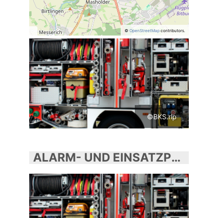
©
OpenStreetMap
contributors.
©BKS.rlp
ALARM- UND EINSATZPLANUNG