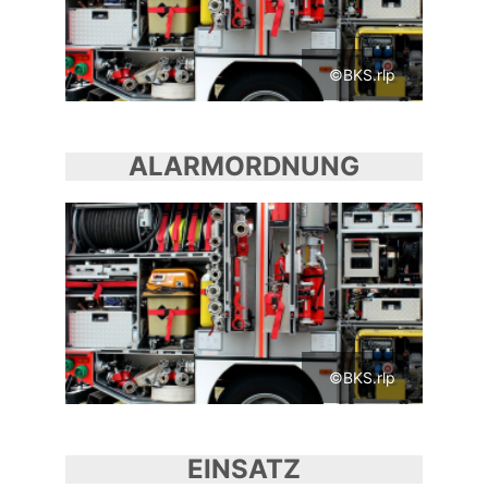
©BKS.rlp
ALARMORDNUNG
©BKS.rlp
EINSATZ