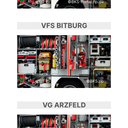
©BKS-Portal.rlp.de
VFS BITBURG
©BKS.rlp
VG ARZFELD