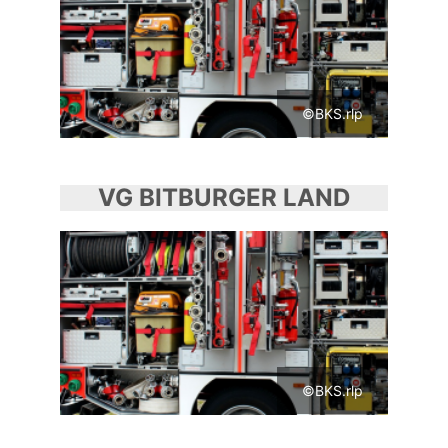
©BKS.rlp
VG BITBURGER LAND
©BKS.rlp