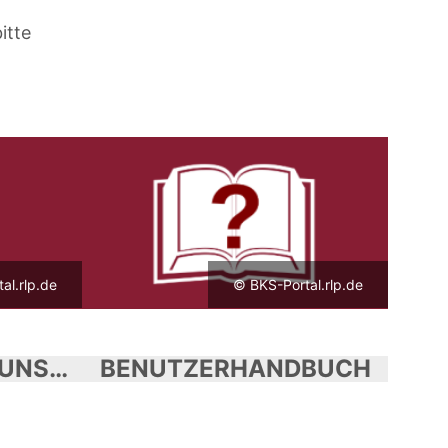
itte
al.rlp.de
© BKS-Portal.rlp.de
OPTIMIERUNGSWUNSCH
BENUTZERHANDBUCH