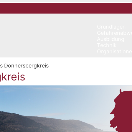
Grundlagen
Gefahrenabw
Ausbildung
Technik
Organisation
is Donnersbergkreis
kreis