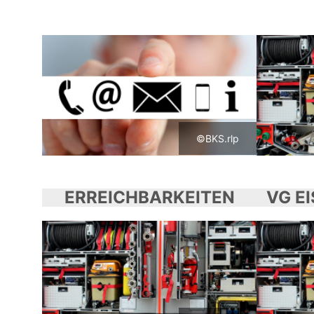
©BKS.rlp
ERREICHBARKEITEN
VG E