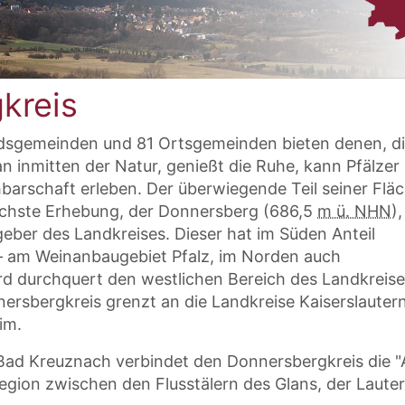
kreis
dsgemeinden und 81 Ortsgemeinden bieten denen, di
an inmitten der Natur, genießt die Ruhe, kann Pfälzer
chbarschaft erleben. Der überwiegende Teil seiner Flä
chste Erhebung, der Donnersberg (686,5
m ü. NHN
),
geber des Landkreises. Dieser hat im Süden Anteil
 – am Weinanbaugebiet Pfalz, im Norden auch
 durchquert den westlichen Bereich des Landkreise
ersbergkreis grenzt an die Landkreise Kaiserslautern
im.
 Bad Kreuznach verbindet den Donnersbergkreis die "
Region zwischen den Flusstälern des Glans, der Laute