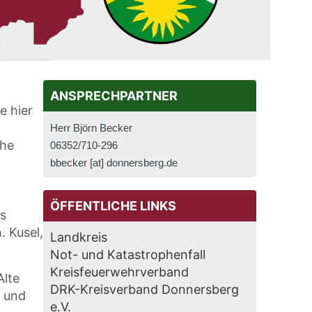
ANSPRECHPARTNER
e hier
Herr Björn Becker
che
06352/710-296
bbecker [at] donnersberg.de
ÖFFENTLICHE LINKS
s
. Kusel,
Landkreis
Not- und Katastrophenfall
Kreisfeuerwehrverband
Alte
DRK-Kreisverband Donnersberg
r und
e.V.