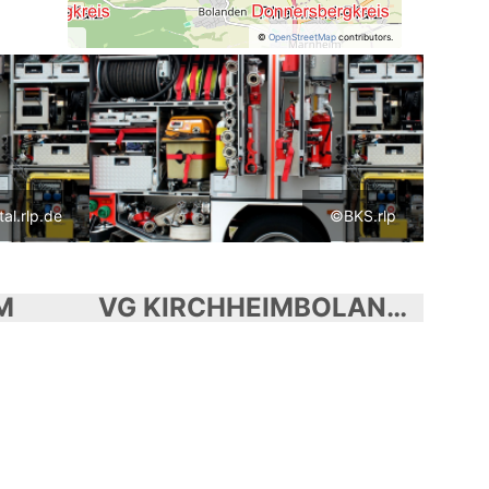
©
OpenStreetMap
contributors.
al.rlp.de
©BKS.rlp
M
VG KIRCHHEIMBOLANDEN