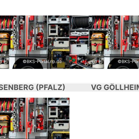
©BKS-Portal.rlp.de
©BKS-Port
ISENBERG (PFALZ)
VG GÖLLHEI