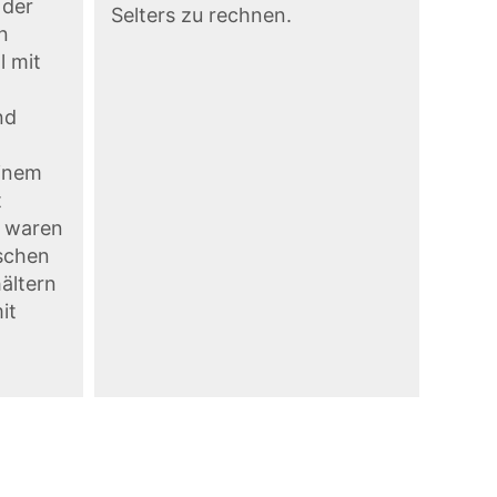
 der
Selters zu rechnen.
n
l mit
nd
einem
t
n waren
ischen
ältern
it