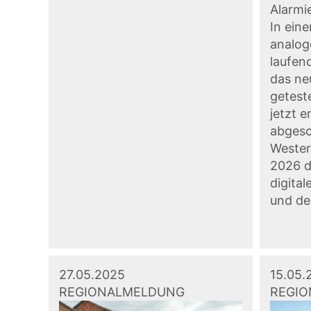
Alarmi
In eine
analog
laufen
das ne
geteste
jetzt e
abgesc
Wester
2026 d
digital
und de
27.05.2025
15.05.
REGIONALMELDUNG
REGI