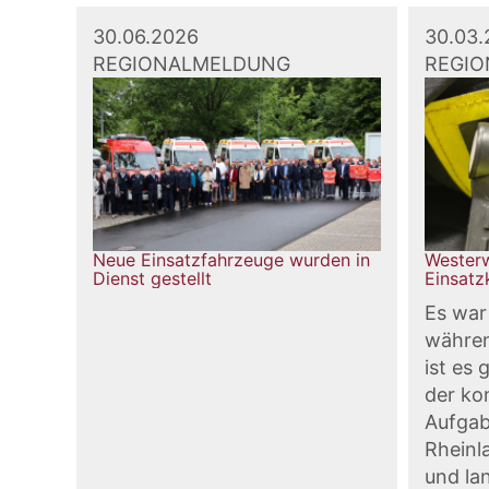
30.06.2026
30.03.
REGIONALMELDUNG
REGI
Neue Einsatzfahrzeuge wurden in
Westerw
Dienst gestellt
Einsatzk
Es war
währen
ist es 
der k
Aufgab
Rheinla
und lan