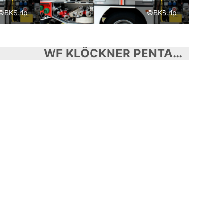
©BKS.rlp
©BKS.rlp
WF KLÖCKNER PENTAPLAST GMBH