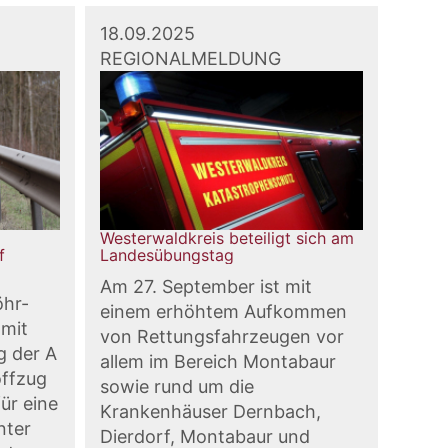
18.09.2025
REGIONALMELDUNG
Westerwaldkreis beteiligt sich am
f
Landesübungstag
Am 27. September ist mit
öhr-
einem erhöhtem Aufkommen
amit
von Rettungsfahrzeugen vor
g der A
allem im Bereich Montabaur
offzug
sowie rund um die
ür eine
Krankenhäuser Dernbach,
nter
Dierdorf, Montabaur und