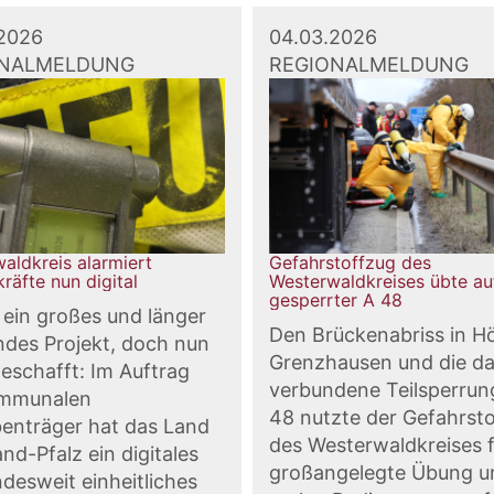
2026
04.03.2026
ONALMELDUNG
REGIONALMELDUNG
aldkreis alarmiert
Gefahrstoffzug des
räfte nun digital
Westerwaldkreises übte au
gesperrter A 48
 ein großes und länger
Den Brückenabriss in H
des Projekt, doch nun
Grenzhausen und die d
geschafft: Im Auftrag
verbundene Teilsperrun
ommunalen
48 nutzte der Gefahrst
enträger hat das Land
des Westerwaldkreises f
nd-Pfalz ein digitales
großangelegte Übung u
desweit einheitliches