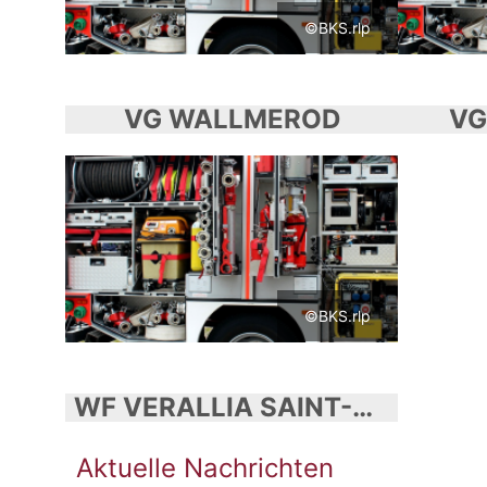
©BKS.rlp
VG WALLMEROD
VG
©BKS.rlp
WF VERALLIA SAINT-GOBAIN OBERLAND AG
Aktuelle Nachrichten