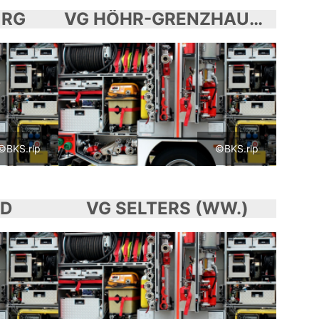
URG
VG HÖHR-GRENZHAUSEN
©BKS.rlp
©BKS.rlp
OD
VG SELTERS (WW.)