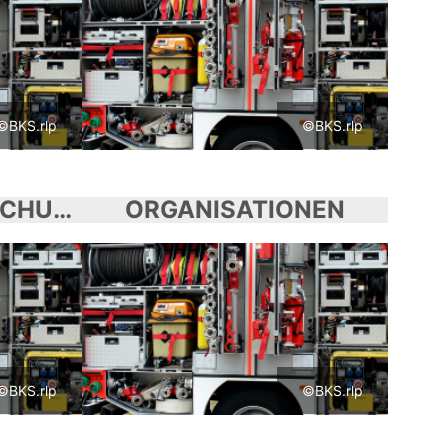
©BKS.rlp
©BKS.rlp
KATASTROPHENSCHUTZ
ORGANISATIONEN
©BKS.rlp
©BKS.rlp