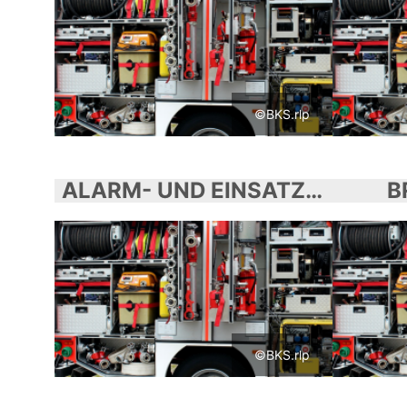
©BKS.rlp
ALARM- UND EINSATZPLANUNG
B
©BKS.rlp