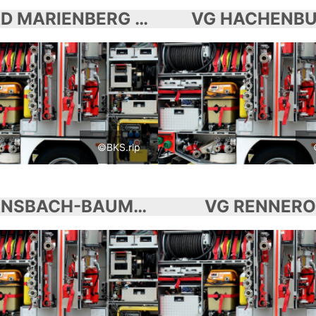
VG BAD MARIENBERG (WW.)
VG HACHENB
©BKS.rlp
VG RANSBACH-BAUMBACH
VG RENNER