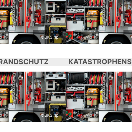
©BKS.rlp
RANDSCHUTZ
©BKS.rlp