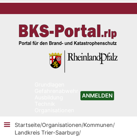
Grundlagen
Gefahrenabwehr
ANMELDEN
Ausbildung
Technik
Organisationen
Startseite
/
Organisationen
/
Kommunen
/
Landkreis Trier-Saarburg
/