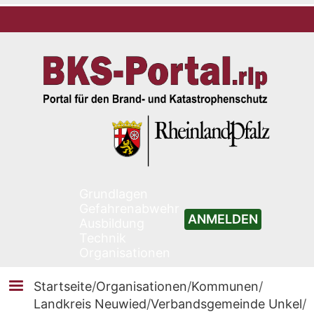
Grundlagen
Gefahrenabwehr
ANMELDEN
Ausbildung
Technik
Organisationen
Startseite
/
Organisationen
/
Kommunen
/
Landkreis Neuwied
/
Verbandsgemeinde Unkel
/