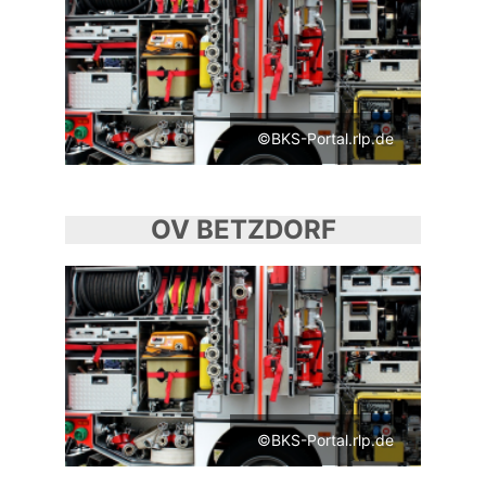
©BKS-Portal.rlp.de
OV BETZDORF
©BKS-Portal.rlp.de