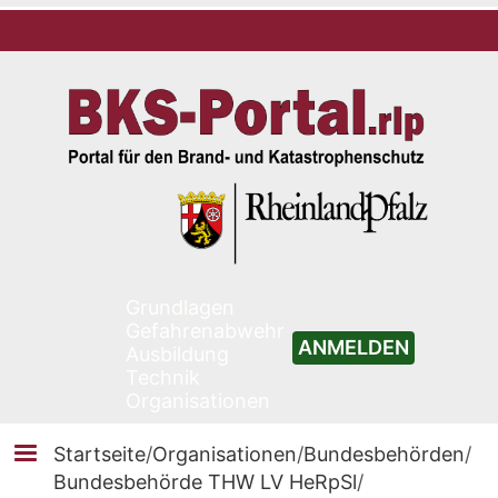
Grundlagen
Gefahrenabwehr
ANMELDEN
Ausbildung
Technik
Organisationen
Startseite
/
Organisationen
/
Bundesbehörden
/
Bundesbehörde THW LV HeRpSl
/