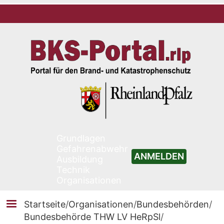
Grundlagen
Gefahrenabwehr
ANMELDEN
Ausbildung
Technik
Organisationen
Startseite
/
Organisationen
/
Bundesbehörden
/
Bundesbehörde THW LV HeRpSl
/