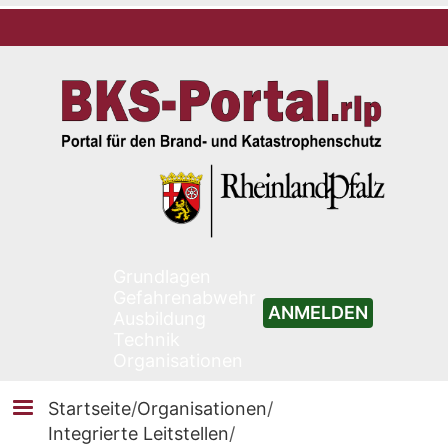
Grundlagen
Gefahrenabwehr
ANMELDEN
Ausbildung
Technik
Organisationen
Startseite
/
Organisationen
/
Integrierte Leitstellen
/