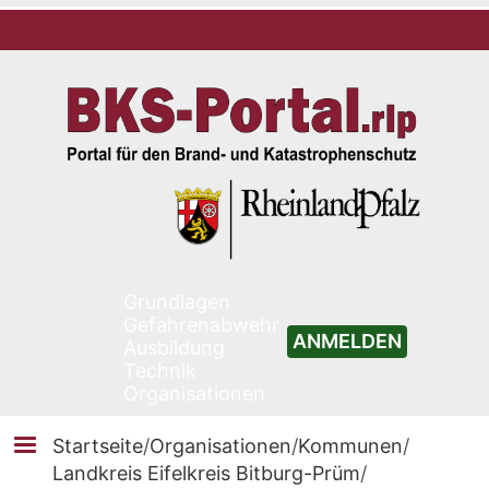
Grundlagen
Gefahrenabwehr
ANMELDEN
Ausbildung
Technik
Organisationen
Startseite
/
Organisationen
/
Kommunen
/
Landkreis Eifelkreis Bitburg-Prüm
/