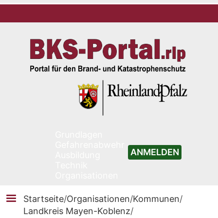
Grundlagen
Gefahrenabwehr
ANMELDEN
Ausbildung
Technik
Organisationen
Startseite
/
Organisationen
/
Kommunen
/
Landkreis Mayen-Koblenz
/