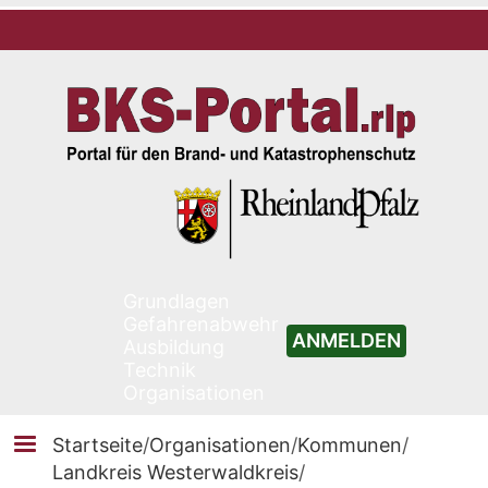
Grundlagen
Gefahrenabwehr
ANMELDEN
Ausbildung
Technik
Organisationen
Startseite
/
Organisationen
/
Kommunen
/
Landkreis Westerwaldkreis
/